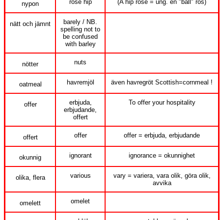
rose hip
(A hip rose = ung. en "ball" ros)
nypon
barely / NB.
nätt och jämnt
spelling not to
be confused
with barley
nuts
nötter
havremjöl
även havregröt Scottish=cornmeal !
oatmeal
erbjuda,
To offer your hospitality
offer
erbjudande,
offert
offer
offer = erbjuda, erbjudande
offert
ignorant
ignorance = okunnighet
okunnig
various
vary = variera, vara olik, göra olik,
olika, flera
avvika
omelet
omelett