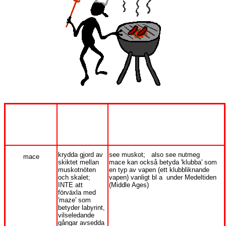
English-
Comments
swengelskt
svenskt
krydda gjord av
see muskot; also see nutmeg
mace
skiktet mellan
mace kan också betyda 'klubba' som
muskotnöten
en typ av vapen (ett klubbliknande
och skalet;
vapen) vanligt bl a under Medeltiden
INTE att
(Middle Ages)
förväxla med
'maze' som
betyder labyrint,
vilseledande
gångar avsedda