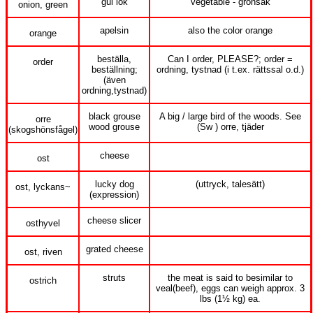
gul lök
vegetable - grönsak
onion, green
apelsin
also the color orange
orange
beställa,
Can I order, PLEASE?; order =
order
beställning;
ordning, tystnad (i t.ex. rättssal o.d.)
(även
ordning,tystnad)
black grouse
A big / large bird of the woods. See
orre
wood grouse
(Sw ) orre, tjäder
(skogshönsfågel)
cheese
ost
lucky dog
(uttryck, talesätt)
ost, lyckans~
(expression)
cheese slicer
osthyvel
grated cheese
ost, riven
struts
the meat is said to besimilar to
ostrich
veal(beef), eggs can weigh approx. 3
lbs (1½ kg) ea.