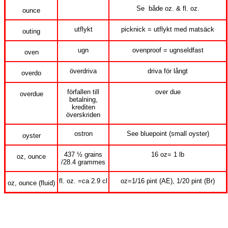
Se både oz. & fl. oz.
ounce
utflykt
picknick = utflykt med matsäck
outing
ugn
ovenproof = ugnseldfast
oven
överdriva
driva för långt
overdo
förfallen till
over due
overdue
betalning,
krediten
överskriden
ostron
See bluepoint (small oyster)
oyster
437 ½ grains
16 oz= 1 lb
oz, ounce
/28.4 grammes
fl. oz. =ca 2.9 cl
oz=1/16 pint (AE), 1/20 pint (Br)
oz, ounce (fluid)