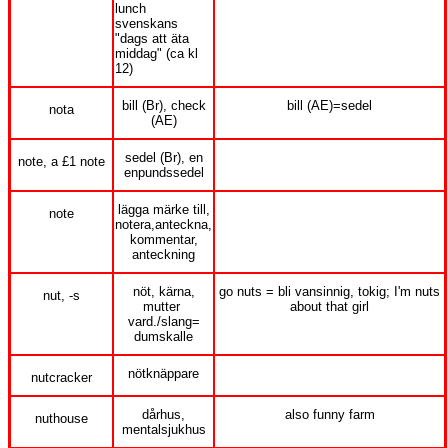
lunch
svenskans
"dags att äta
middag" (ca kl
12)
bill (Br), check
bill (AE)=sedel
nota
(AE)
sedel (Br), en
note, a £1 note
enpundssedel
lägga märke till,
note
notera,anteckna,
kommentar,
anteckning
nöt, kärna,
go nuts = bli vansinnig, tokig; I'm nuts
nut, -s
mutter
about that girl
vard./slang=
dumskalle
nötknäppare
nutcracker
dårhus,
also funny farm
nuthouse
mentalsjukhus