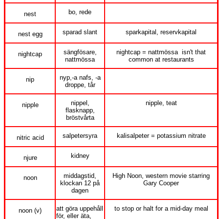
bo, rede
nest
sparad slant
sparkapital, reservkapital
nest egg
sängfösare,
nightcap = nattmössa isn't that
nightcap
nattmössa
common at restaurants
nyp,-a nafs, -a
nip
droppe, tår
nippel,
nipple, teat
nipple
flasknapp,
bröstvårta
salpetersyra
kalisalpeter = potassium nitrate
nitric acid
kidney
njure
middagstid,
High Noon, western movie starring
noon
klockan 12 på
Gary Cooper
dagen
att göra uppehåll
to stop or halt for a mid-day meal
noon (v)
för, eller äta,