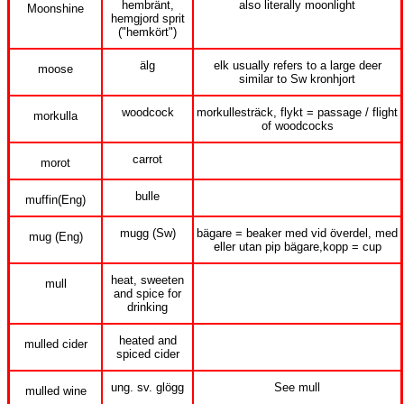
hembränt,
also literally moonlight
Moonshine
hemgjord sprit
("hemkört")
älg
elk usually refers to a large deer
moose
similar to Sw kronhjort
woodcock
morkullesträck, flykt = passage / flight
morkulla
of woodcocks
carrot
morot
bulle
muffin(Eng)
mugg (Sw)
bägare = beaker med vid överdel, med
mug (Eng)
eller utan pip bägare,kopp = cup
heat, sweeten
mull
and spice for
drinking
heated and
mulled cider
spiced cider
ung. sv. glögg
See mull
mulled wine