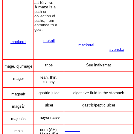
att förvirra.
A maze
is a
path or
collection of
paths, from
entrance to a
goal.
makrill
mackerel
makrill,
mackerel
populär vid
sommarens dörjefiske på
svenska
Västkusten
tripe
See inälvsmat
mage, djurmage
lean, thin,
mager
skinny
gastric juice
digestive fluid in the stomach
magsaft
ulcer
gastric/peptic ulcer
magsår
mayonnaise
majonäs
corn (AE),
See corn
, e.g. Green Giant
majs