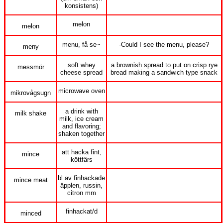
konsistens)
melon
melon
menu, få se~
-Could I see the menu, please?
meny
soft whey
a brownish spread to put on crisp rye
messmör
cheese spread
bread making a sandwich type snack
microwave oven
mikrovågsugn
a drink with
milk shake
milk, ice cream
and flavoring;
shaken together
att hacka fint,
mince
köttfärs
bl av finhackade
mince meat
äpplen, russin,
citron mm
finhackat/d
minced