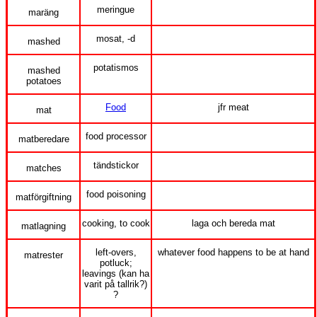
meringue
maräng
mosat, -d
mashed
potatismos
mashed
potatoes
Food
jfr meat
mat
food processor
matberedare
tändstickor
matches
food poisoning
matförgiftning
cooking, to cook
laga och bereda mat
matlagning
left-overs,
whatever food happens to be at hand
matrester
potluck;
leavings (kan ha
varit på tallrik?)
?