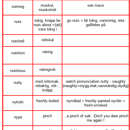
muskot,
see mace
nutmeg
muskotnöt
tokig, knäpp be
go nuts = bli tokig, vansinnig, reta
nuts
nuts about =(att)
gallfeber på
vara tokig i
nötskal
nutshell
näring
nutrition
näringsrik
nutritious
med nötsmak,
watch pronunciation nutty - naughty
nutty
nötaktig, nöt- ,
(naughty=stygg,elak,oanständig,olydig)
knäpp
freshly boiled
nymålad = freshly painted nyrökt =
nykokt
fresh-smoked
pinch
...a pinch of salt. -Don't you dare pinch
nypa
me again !