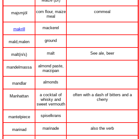
Maize (Br)
corn flour, maize
cornmeal
majsmjöl
meal
mackerel
makrill
ground
mald,malen
malt
See ale, beer
malt(n/s)
almond paste,
mandelmassa
marzipan
almonds
mandlar
a cocktail of
often with a dash of bitters and a
Manhattan
whisky and
cherry
sweet vermouth
spiselkrans
mantelpiece
marinade
also the verb
marinad