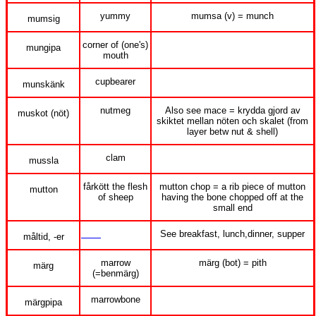
yummy
mumsa (v) = munch
mumsig
corner of (one's)
mungipa
mouth
cupbearer
munskänk
nutmeg
Also see mace = krydda gjord av
muskot (nöt)
skiktet mellan nöten och skalet (from
layer betw nut & shell)
clam
mussla
fårkött the flesh
mutton chop = a rib piece of mutton
mutton
of sheep
having the bone chopped off at the
small end
meal
, -s
See breakfast, lunch,dinner, supper
måltid, -er
marrow
märg (bot) = pith
märg
(=benmärg)
marrowbone
märgpipa