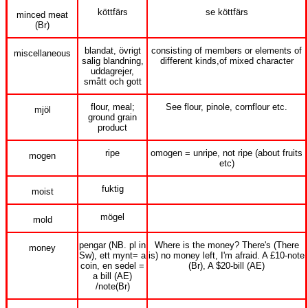
köttfärs
se köttfärs
minced meat
(Br)
blandat, övrigt
consisting of members or elements of
miscellaneous
salig blandning,
different kinds,of mixed character
uddagrejer,
smått och gott
flour, meal;
See flour, pinole, cornflour etc.
mjöl
ground grain
product
ripe
omogen = unripe, not ripe (about fruits
mogen
etc)
fuktig
moist
mögel
mold
pengar (NB. pl in
Where is the money? There's (There
money
Sw), ett mynt= a
is) no money left, I'm afraid. A £10-note
coin, en sedel =
(Br), A $20-bill (AE)
a bill (AE)
/note(Br)