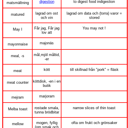
digestion
to digest food indigestion
matsmältning
lagrad om ost
lagrad om data och (torra) varor =
matured
och vin
stored
Får jag, Får jag
You may not !
May I
lov att
majonäs
mayonnaise
mål,mjöl måltid,
meal, -s
-er
kött
till skillnad från "pork" = fläsk
meat
köttdisk, -en i en
meat counter
butik
marjoram
mejram
rostade smala,
narrow slices of thin toast
Melba toast
tunna brödbitar
mogen, fyllig
ofta om frukt och grönsaker
mellow
(om smak och