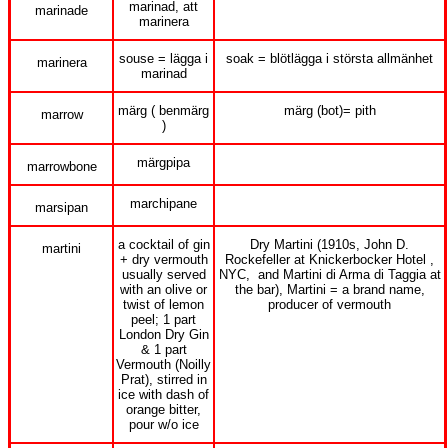
marinad, att
marinade
marinera
souse = lägga i
soak = blötlägga i största allmänhet
marinera
marinad
märg ( benmärg
märg (bot)= pith
marrow
)
märgpipa
marrowbone
marchipane
marsipan
a cocktail of gin
Dry Martini (1910s, John D.
martini
+ dry vermouth
Rockefeller at Knickerbocker Hotel ,
usually served
NYC, and Martini di Arma di Taggia at
with an olive or
the bar), Martini = a brand name,
twist of lemon
producer of vermouth
peel; 1 part
London Dry Gin
& 1 part
Vermouth (Noilly
Prat), stirred in
ice with dash of
orange bitter,
pour w/o ice