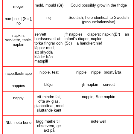
mold, mould (Br)
Could possibly grow in the fridge
mögel
nej
Scottish, here identical to Swedish
nae | nei | (Sc.),
(pronunciationwise)
no
servett,
jfr nappies = diapers; napkin(Br) = an
napkin,
bordsservett att
infant's diaper; napkin
serviette, table-
torka fingrar och
(Sc) = a handkerchief
napkin
läppar med,
att skydda
kläder från
matspill
nipple, teat
nipple = nippel, bröstvårta
napp,flasknapp
blöjor
jfr napkin = servett
nappies
ett mindre fat,
nappie; See napkin
nappy
ofta av glas,
planbottnat, med
sluttande kant
lägg märke till,
note well
NB.=nota bene
observera, ge
akt på