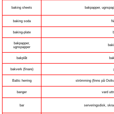
baking sheets
bakpapper, ugnspapp
baking soda
N
baking-plate
bakpapper,
bak
ugnspapper
bakplåt
bak
bakverk (finare)
Baltic herring
strömming (finns på Ostku
banger
vard uttr
bar
serveringsdisk, skr