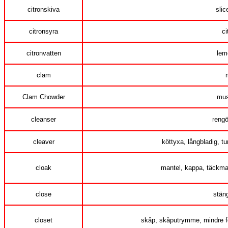
citronskiva
slic
citronsyra
ci
citronvatten
lem
clam
Clam Chowder
mus
cleanser
reng
cleaver
köttyxa, långbladig, tu
cloak
mantel, kappa, täckma
close
stäng
closet
skåp, skåputrymme, mindre fö