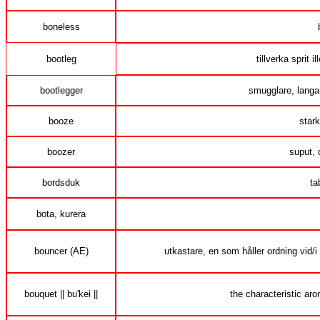
boneless
bootleg
tillverka sprit 
bootlegger
smugglare, langare
booze
stark
boozer
suput, d
bordsduk
ta
bota, kurera
bouncer (AE)
utkastare, en som håller ordning vid/i 
bouquet || bu'kei ||
the characteristic aro