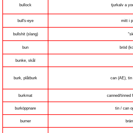
bullock
tjurkalv a yo
bull's-eye
mitt i 
bullshit (slang)
"s
bun
bröd (ko
bunke, skål
burk, plåtburk
can (AE), tin 
burkmat
canned/tinned 
burköppnare
tin / can 
burner
brän