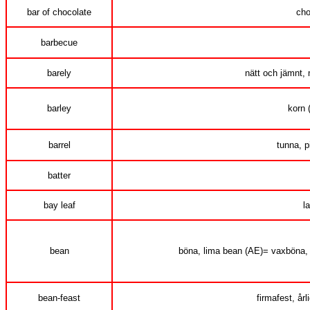
bar of chocolate
cho
barbecue
barely
nätt och jämnt,
barley
korn 
barrel
tunna, p
batter
bay leaf
l
bean
böna, lima bean (AE)= vaxböna, 
bean-feast
firmafest, å