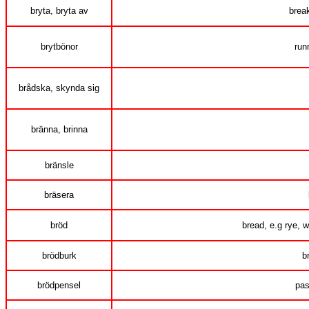
bryta, bryta av
break
brytbönor
run
brådska, skynda sig
bränna, brinna
bränsle
bräsera
bröd
bread, e.g rye, 
brödburk
b
brödpensel
pas