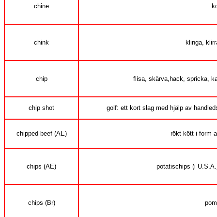
chine
ko
chink
klinga, klirr
chip
flisa, skärva,hack, spricka, kan
chip shot
golf: ett kort slag med hjälp av handled
chipped beef (AE)
rökt kött i form
chips (AE)
potatischips (i U.S.A.)
chips (Br)
pom