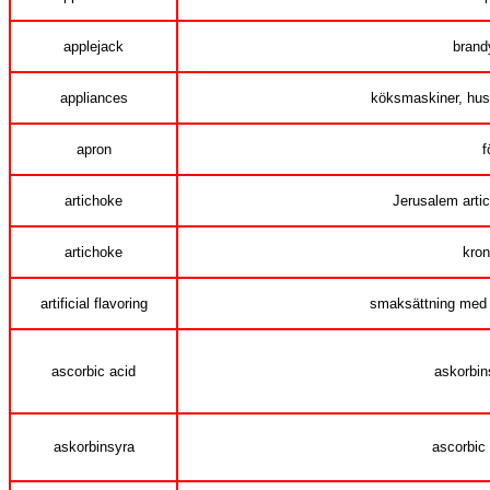
applejack
brand
appliances
köksmaskiner, hus
apron
f
artichoke
Jerusalem arti
artichoke
kro
artificial flavoring
smaksättning med 
ascorbic acid
askorbin
askorbinsyra
ascorbic