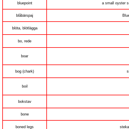
bluepoint
a small oyster s
blåbärspaj
Blu
blöta, blötlägga
bo, rede
boar
bog (chark)
s
boil
bokstav
bone
boned legs
steka