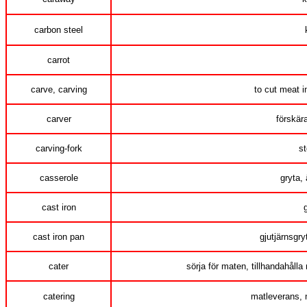
carbon steel
carrot
carve, carving
to cut meat i
carver
förskära
carving-fork
st
casserole
gryta,
cast iron
cast iron pan
gjutjärnsgry
cater
sörja för maten, tillhandahåll
catering
matleverans, 