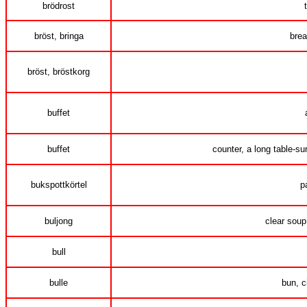
brödrost
bröst, bringa
brea
bröst, bröstkorg
buffet
buffet
counter, a long table-su
bukspottkörtel
p
buljong
clear soup
bull
bulle
bun, c