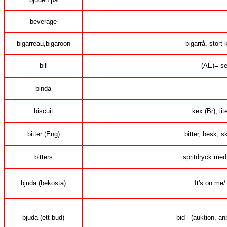
beverage
bigarreau,bigaroon
bigarrå, stort 
bill
(AE)= se
binda
biscuit
kex (Br), li
bitter (Eng)
bitter, besk, s
bitters
spritdryck med
bjuda (bekosta)
It's on me/
bjuda (ett bud)
bid (auktion, an