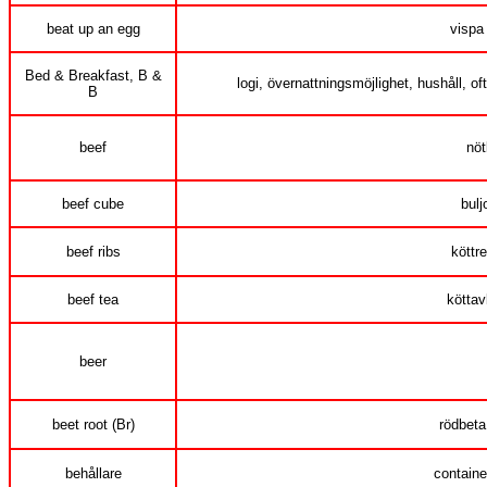
beat up an egg
vispa
Bed & Breakfast, B &
logi, övernattningsmöjlighet, hushåll, oft
B
beef
nöt
beef cube
bulj
beef ribs
köttr
beef tea
köttav
beer
beet root (Br)
rödbeta
behållare
containe