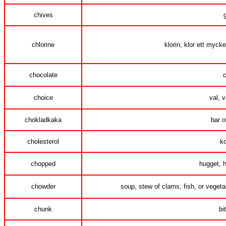
chives
chlorine
klorin, klor ett myck
chocolate
c
choice
val, v
chokladkaka
bar o
cholesterol
ko
chopped
hugget, 
chowder
soup, stew of clams, fish, or veget
chunk
bi