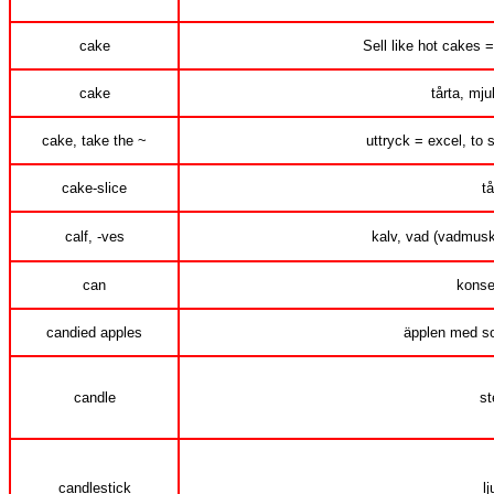
cake
Sell like hot cakes 
cake
tårta, mj
cake, take the ~
uttryck = excel, to s
cake-slice
t
calf, -ves
kalv, vad (vadmusk
can
konse
candied apples
äpplen med s
candle
st
candlestick
l