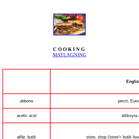
C O O K I N G
MATLAGNING
Englis
abborre
perch, Euro
acetic acid
ättiksyra 
affär, butik
store, shop ('store'= butik hu