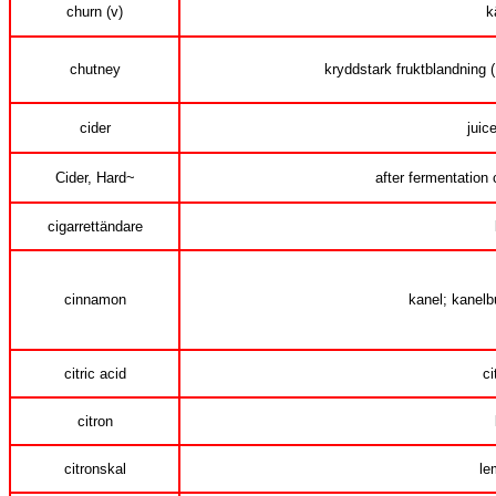
churn (v)
k
chutney
kryddstark fruktblandning (
cider
juic
Cider, Hard~
after fermentation 
cigarrettändare
cinnamon
kanel; kanelb
citric acid
ci
citron
citronskal
le