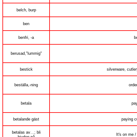
belch, burp
ben
benfri, -a
b
berusad,"lummig"
bestick
silverware, cutler
beställa,-ning
orde
betala
pay
betalande gäst
paying c
betalas av…; bli
It's on me /
bjuden på