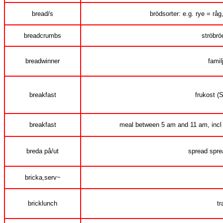
bread/s
brödsorter: e.g. rye = råg
breadcrumbs
ströbrö
breadwinner
famil
breakfast
frukost (
breakfast
meal between 5 am and 11 am, incl e
breda på/ut
spread spre
bricka,serv~
bricklunch
tr