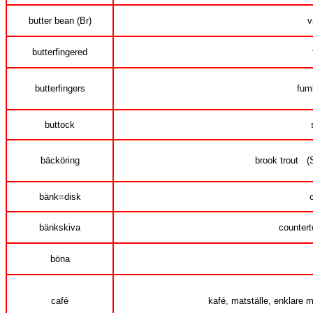
butter bean (Br)
v
butterfingered
butterfingers
fum
buttock
bäcköring
brook trout (S
bänk=disk
bänkskiva
countert
böna
café
kafé, matställe, enklare m