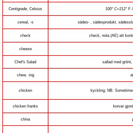
Centigrade, Celsius
100° C=212° F 
cereal, -s
sädes- , sädesprodukt, sädesslag,
check
check, nota (AE) att kontr
cheese
Chef's Salad
sallad med grönt
chew, -ing
a
chicken
kyckling; NB. Sometimes
chicken franks
korvar gjor
china