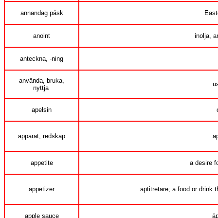
annandag påsk
East
anoint
inolja, a
anteckna, -ning
använda, bruka,
us
nyttja
apelsin
apparat, redskap
a
appetite
a desire f
appetizer
aptitretare; a food or drink 
apple sauce
ä