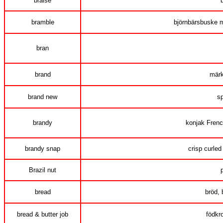
braise
bramble
björnbärsbuske m
bran
brand
märk
brand new
sp
brandy
konjak Fren
brandy snap
crisp curled
Brazil nut
bread
bröd, 
bread & butter job
födkr