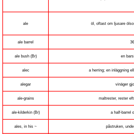
ale
öl, oftast om ljusare öl
ale barrel
36
ale bush (Br)
en bars
alec
a herring; en inläggning el
alegar
vinäger gjo
ale-grains
maltrester, rester ef
ale-kilderkin (Br)
a half-barrel 
ales, in his ~
påstruken, under