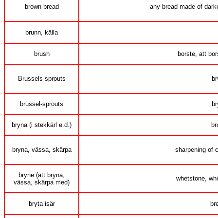
brown bread
any bread made of darker
brunn, källa
brush
borste, att bor
Brussels sprouts
br
brussel-sprouts
br
bryna (i stekkärl e.d.)
br
bryna, vässa, skärpa
sharpening of c
bryne (att bryna,
whetstone, whe
vässa, skärpa med)
bryta isär
br