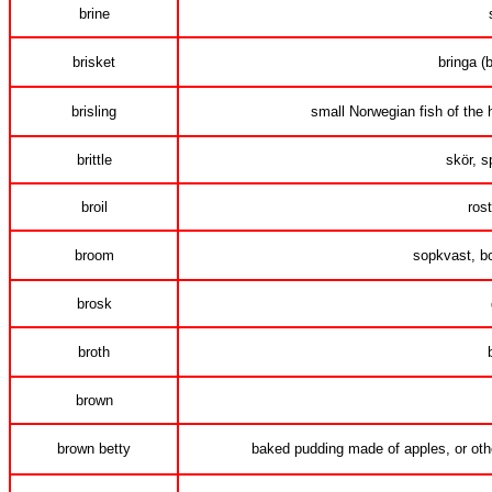
brine
brisket
bringa (b
brisling
small Norwegian fish of the 
brittle
skör, s
broil
rost
broom
sopkvast, b
brosk
broth
brown
brown betty
baked pudding made of apples, or othe