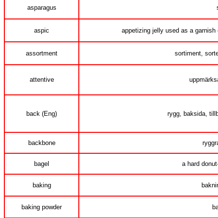
asparagus
aspic
appetizing jelly used as a garnish 
assortment
sortiment, sorte
attentive
uppmärksa
back (Eng)
rygg, baksida, til
backbone
ryggr
bagel
a hard donut
baking
bakni
baking powder
b