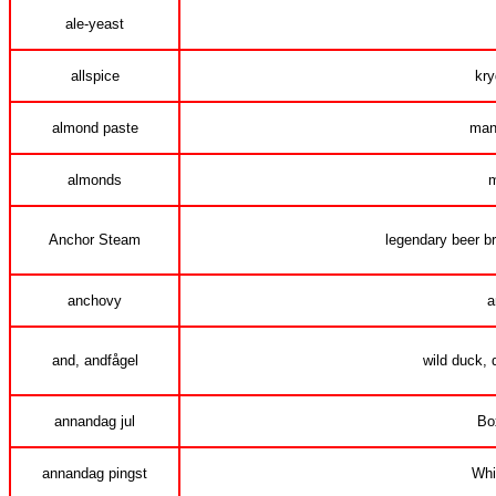
ale-yeast
allspice
kry
almond paste
man
almonds
m
Anchor Steam
legendary beer b
anchovy
a
and, andfågel
wild duck, d
annandag jul
Bo
annandag pingst
Whi