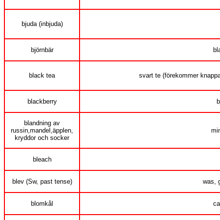
bjuda (inbjuda)
björnbär
bl
black tea
svart te (förekommer knappa
blackberry
b
blandning av
russin,mandel,äpplen,
mi
kryddor och socker
bleach
blev (Sw, past tense)
was, 
blomkål
ca