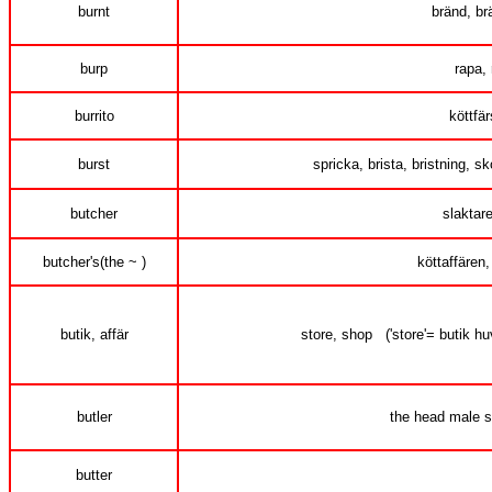
burnt
bränd, brä
burp
rapa, 
burrito
köttfä
burst
spricka, brista, bristning, s
butcher
slaktare
butcher's(the ~ )
köttaffären,
butik, affär
store, shop ('store'= butik hu
butler
the head male s
butter