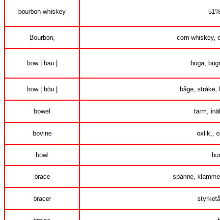
bourbon whiskey
51%
Bourbon,
corn whiskey, o
bow | bau |
buga, bugn
bow | böu |
båge, stråke, 
bowel
tarm, inä
bovine
oxlik,, 
bowl
bu
brace
spänne, klammer
bracer
styrketå